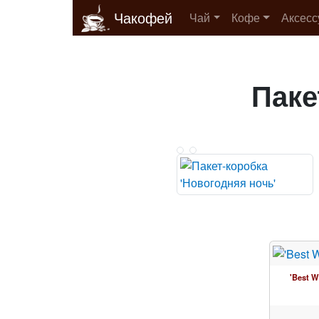
Чакофей
Чай
Кофе
Аксес
Паке
'Best W