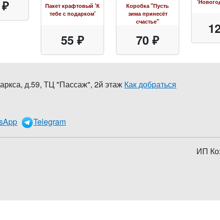
 ₽
'Нового
Пакет крафтовый 'К
Коробка "Пусть
тебе с подарком'
зима принесёт
счастье"
12
55 ₽
70 ₽
аркса, д.59
,
ТЦ "Пассаж", 2й этаж
Как добраться
0
sApp
Telegram
ИП Ко