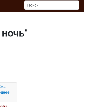
 ночь'
робка