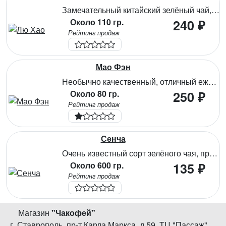
Замечательный китайский зелёный чай, один из лучших. Напиток обладает ярким свежим ароматом с фруктовыми нотами. Вкус напитка насыщенный с лёгкой приятной терпкостью и горчинкой, свойственной высококачественному чаю. Этот чай занимает лидирующие позиции по оздоровительному воздействию на организм – богат антиоксидантами, витаминами и микроэлементами, способствует очищению организма от токсинов и поддержке иммунитета, ускорению обменных процессов, укрепляет стенки сосудов, поддерживая их эластичность. Полифенолы чая замедляют окислительные процессы в организме и предотвращают образование тромбов.
Около 110 гр.
240 ₽
Рейтинг продаж
Мао Фэн
Необычно качественный, отличный ежедневный тонизирующий чай, который собирают и обрабатывают ранней весной исключительно вручную. Замечательно справляется с жаждой, даёт организму энергию на длительное время, с большим содержанием витамина С, чай антиоксидант. Это прекрасное сочетание кисло-сладкого вкуса, тонкого аромата и оздоровительного воздействия на организм. Подходит для неоднократного заваривания.
Около 80 гр.
250 ₽
Рейтинг продаж
Сенча
Очень известный сорт зелёного чая, производимого по японской технологии. Данный сорт собирается только ранней весной, когда чайные листья максимально полны витаминами и микроэлементами, из таких листьев получаются наиболее мягкие по вкусу и душистые чаи. Настой обладает освежающим бархатистым вкусом с лёгкой еле уловимой сладостью и весенним ароматом.
Около 600 гр.
135 ₽
Рейтинг продаж
Магазин
"
Чакофей
"
г. Ставрополь
,
пр-т Карла Маркса, д.59
,
ТЦ "Пассаж",