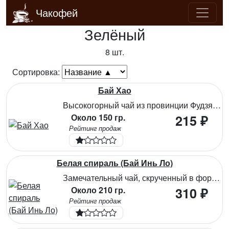
Чакофей
Зелёный
8 шт.
Сортировка:
Бай Хао
Высокогорный чай из провинции Фудзянь. Изготовлен из листьев и нежных почек. Богатый вкус и нежный аромат свойственен качественному чаю. Оставляет приятное сладковатое послевкусие. Очистительные свойства чая положительно сказываются на лимфатической системе, стимулирует жизнедеятельность, предупреждает старение клеток, накопление солей.
Около 150 гр.
215 ₽
Рейтинг продаж
Белая спираль (Бай Инь Ло)
Замечательный чай, скрученный в форме спиралек из самых нежных листочков и чайных почек. Ему присущ характерный пряный аромат и сладковатый вкус. Большое количество антиоксидантов чая очищают клетки от свободных радикалов, омолаживают организм, витамины и микроэлементы укрепляют сердечно-сосудистую систему, способствуют правильному обмену веществ.
Около 210 гр.
310 ₽
Рейтинг продаж