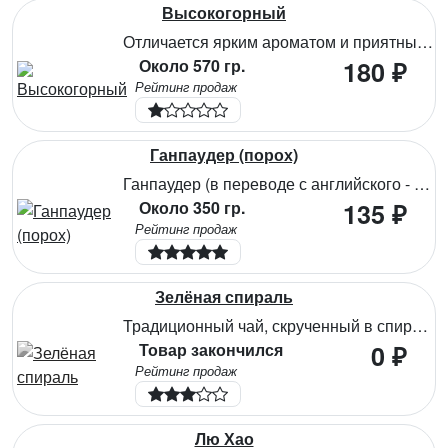
Высокогорный
Отличается ярким ароматом и приятным вкусом с травяными нотами. Содержит богатый комплекс витаминов и микроэлементов, способствует оздоровлению организма и повышению иммунитета.
Около 570 гр.
180 ₽
Рейтинг продаж
Ганпаудер (порох)
Ганпаудер (в переводе с английского - порох) имеет вид своеобразных туго скрученных шариков. Обладает ярким ароматическим букетом, в котором преобладают цветочные, цитрусовые и травянистые оттенки, настой с терпким вкусом и горчинкой. При длительном заваривании может сильно горчить, так как содержит довольно много кофеина. Прекрасно освежает в жаркий день, тонизирует и заряжает бодростью.
Около 350 гр.
135 ₽
Рейтинг продаж
Зелёная спираль
Традиционный чай, скрученный в спираль,отлично подходящий для ежедневного пользования. Аромат нежный, сладковатый, вкус слегка терпкий с травяными нотками. Чай содержит флавоноиды и антиоксиданты, укрепляющие кости и сердечнососудистую систему. При регулярном употреблении поддерживает уровень витаминов, микроэлементов и аминокислот в организме.
Товар закончился
0 ₽
Рейтинг продаж
Лю Хао