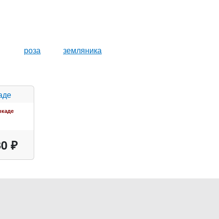
роза
земляника
ркаде
0 ₽