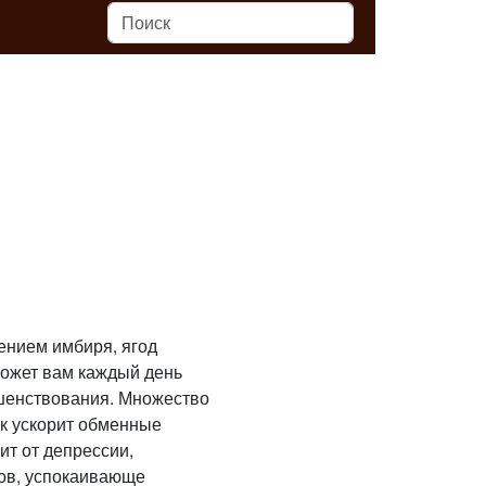
лением имбиря, ягод
может вам каждый день
ршенствования. Множество
ок ускорит обменные
ит от депрессии,
ков, успокаивающе