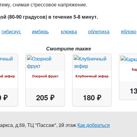
тему, снимая стрессовое напряжение.
й (80-90 градусов) в течение 5-8 минут.
гибискус
имбирь
клюква
облепиха
яблоко
Смотрите также
Ка
ый зефир
Озорной фрукт
Клубничный зефир
13
0 ₽
205 ₽
180 ₽
аркса, д.59
,
ТЦ "Пассаж", 2й этаж
Как добраться
0