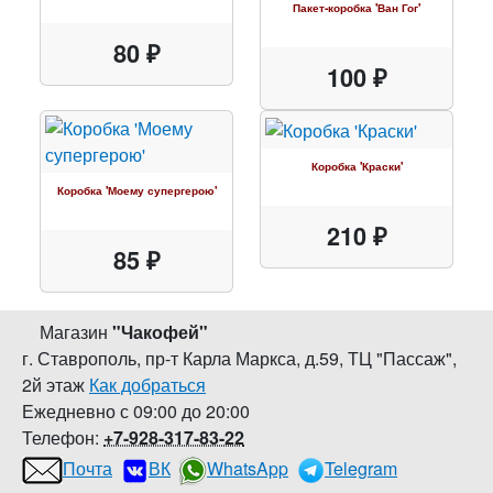
Пакет-коробка 'Ван Гог'
80 ₽
100 ₽
Коробка 'Краски'
Коробка 'Моему супергерою'
210 ₽
85 ₽
Магазин
"
Чакофей
"
г. Ставрополь
,
пр-т Карла Маркса, д.59
,
ТЦ "Пассаж",
2й этаж
Как добраться
Ежедневно с 09:00 до 20:00
Телефон:
+7-928-317-83-22
Почта
ВК
WhatsApp
Telegram