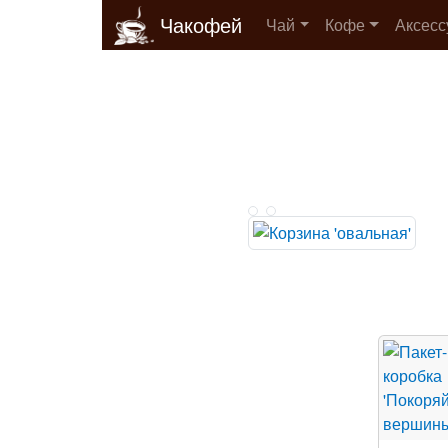
Чакофей
Чай
Кофе
Аксес