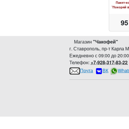
Пакет-к
'Покоряй 
95
Магазин
"
Чакофей
"
г. Ставрополь
,
пр-т Карла М
Ежедневно с 09:00 до 20:0
Телефон:
+7-928-317-83-22
Почта
ВК
What