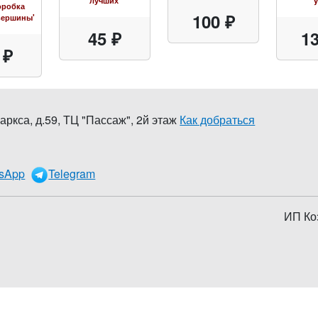
лучших'
y
оробка
100 ₽
вершины'
45 ₽
13
 ₽
аркса, д.59
,
ТЦ "Пассаж", 2й этаж
Как добраться
0
sApp
Telegram
ИП Ко