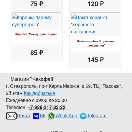
75 ₽
120 ₽
Коробка 'Моему супергерою'
Пакет-коробка 'Хорошего
настроения'
85 ₽
145 ₽
Магазин
"
Чакофей
"
г. Ставрополь
,
пр-т Карла Маркса, д.59
,
ТЦ "Пассаж",
2й этаж
Как добраться
Ежедневно с 09:00 до 20:00
Телефон:
+7-928-317-83-22
Почта
ВК
WhatsApp
Telegram