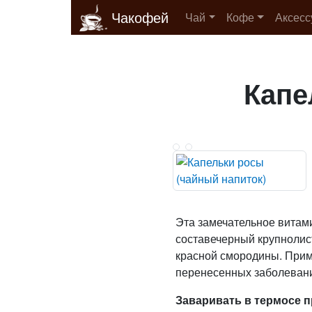
Чакофей
Чай
Кофе
Аксес
Капе
Эта замечательное витам
составечерный крупнолис
красной смородины. Прим
перенесенных заболеван
Заваривать в термосе п