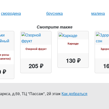
смородина
брусника
малина
Смотрите также
Каркаде
Озорной фрукт
Здоро
и росы
130 ₽
напиток)
205 ₽
16
0 ₽
аркса, д.59
,
ТЦ "Пассаж", 2й этаж
Как добраться
0