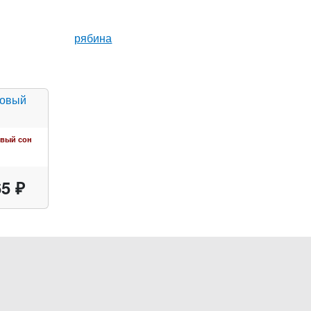
рябина
вый сон
5 ₽