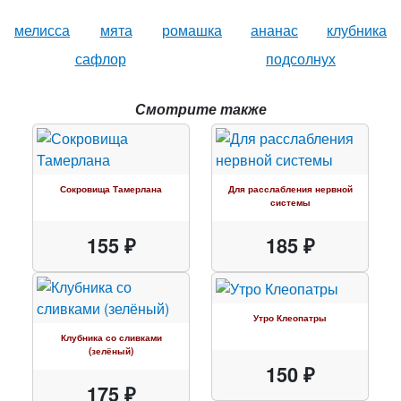
мелисса
мята
ромашка
ананас
клубника
сафлор
подсолнух
Смотрите также
Сокровища Тамерлана
Для расслабления нервной
системы
155 ₽
185 ₽
Утро Клеопатры
Клубника со сливками
(зелёный)
150 ₽
175 ₽