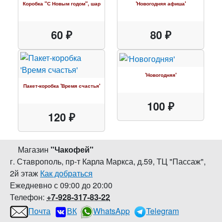
Коробка "С Новым годом", шар
'Новогодняя афиша'
60 ₽
80 ₽
'Новогодняя'
Пакет-коробка 'Время счастья'
100 ₽
120 ₽
Магазин
"
Чакофей
"
г. Ставрополь
,
пр-т Карла Маркса, д.59
,
ТЦ "Пассаж",
2й этаж
Как добраться
Ежедневно с 09:00 до 20:00
Телефон:
+7-928-317-83-22
Почта
ВК
WhatsApp
Telegram