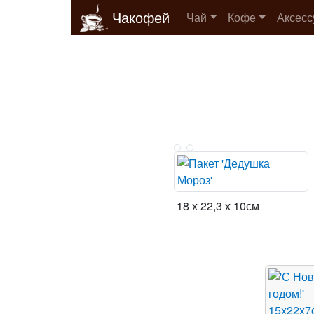
Чакофей
Чай
Кофе
Аксес
18 х 22,3 х 10см