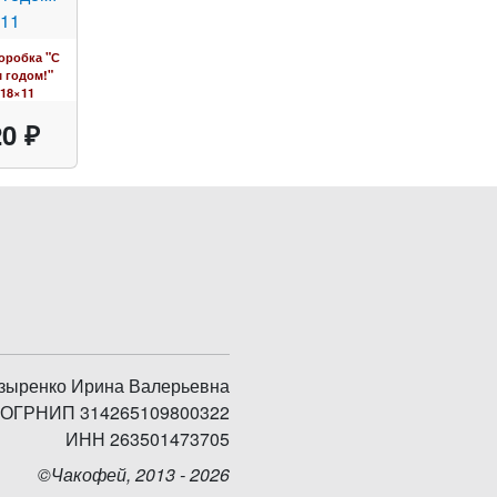
оробка "С
 годом!"
18×11
0 ₽
зыренко Ирина Валерьевна
ОГРНИП 314265109800322
ИНН 263501473705
©Чакофей, 2013 - 2026