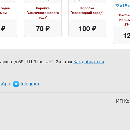
 годом!'
Коробка
Коробка
x7см
'Сказочного нового
'Новогодний город'
Пакет-к
года'
Новым
23×
 ₽
70 ₽
100 ₽
12
аркса, д.59
,
ТЦ "Пассаж", 2й этаж
Как добраться
0
sApp
Telegram
ИП Ко