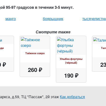
й 95-97 градусов в течении 3-5 минут.
манго
боярышник
тысячелистн
Смотрите также
еди
Тал
Таёжное озеро
Улыбка фортуны
0 ₽
23
(чёрный)
260 ₽
190 ₽
аркса, д.59
,
ТЦ "Пассаж", 2й этаж
Как добраться
0