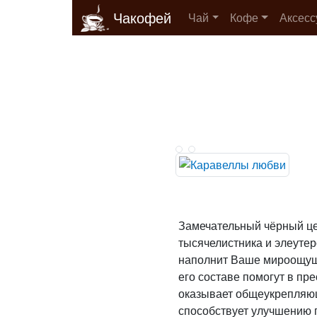
Чакофей
Чай
Кофе
Аксес
Замечательный чёрный це
тысячелистника и элеутер
наполнит Ваше мироощуще
его составе помогут в пр
оказывает общеукрепляю
способствует улучшению 