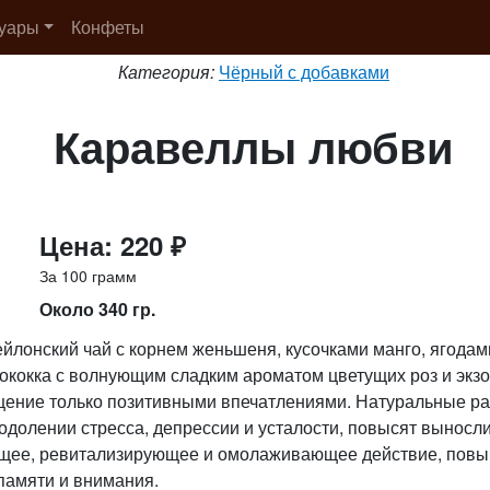
суары
Конфеты
Категория:
Чёрный с добавками
Каравеллы любви
Цена: 220 ₽
За 100 грамм
Около 340 гр.
йлонский чай с корнем женьшеня, кусочками манго, ягода
ококка с волнующим сладким ароматом цветущих роз и экз
ние только позитивными впечатлениями. Натуральные ра
еодолении стресса, депрессии и усталости, повысят выносли
щее, ревитализирующее и омолаживающее действие, повы
памяти и внимания.