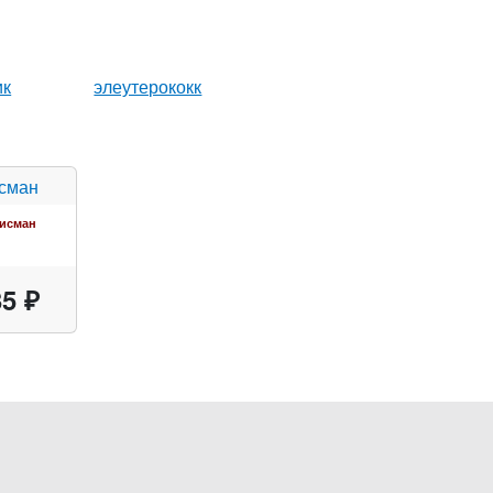
ик
элеутерококк
исман
5 ₽