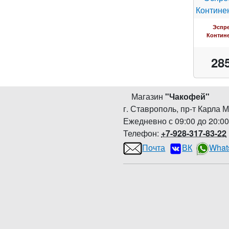
Эспр
Контин
28
Магазин
"
Чакофей
"
г. Ставрополь
,
пр-т Карла М
Ежедневно с 09:00 до 20:0
Телефон:
+7-928-317-83-22
Почта
ВК
What