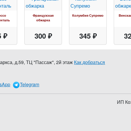
ессо
Французская
Колумбия Супремо
Венска
енталь
обжарка
5 ₽
300 ₽
345 ₽
32
аркса, д.59
,
ТЦ "Пассаж", 2й этаж
Как добраться
0
sApp
Telegram
ИП Ко