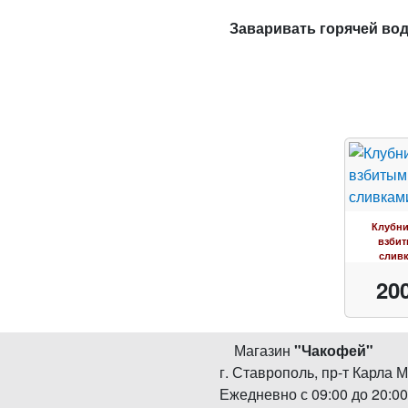
Заваривать горячей водо
Клубни
взби
слив
20
Магазин
"
Чакофей
"
г. Ставрополь
,
пр-т Карла М
Ежедневно с 09:00 до 20:0