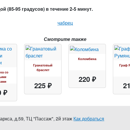
й (85-95 градусов) в течение 2-5 минут.
чабрец
Смотрите также
Коломбина
Гранатовый
Граф 
браслет
ка со
220 ₽
тыми
ками
225 ₽
21
0 ₽
аркса, д.59
,
ТЦ "Пассаж", 2й этаж
Как добраться
0