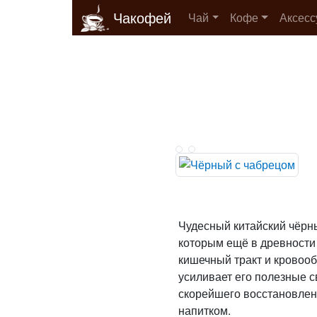
Чакофей
Чай
Кофе
Аксес
Чудесный китайский чёрны
которым ещё в древности 
кишечный тракт и кровоо
усиливает его полезные с
скорейшего восстановлен
напитком.