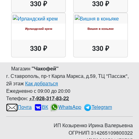
330 ₽
330 ₽
Ирландский крем
Вишня в коньяке
330 ₽
330 ₽
Магазин
"
Чакофей
"
г. Ставрополь
,
пр-т Карла Маркса, д.59
,
ТЦ "Пассаж",
2й этаж
Как добраться
Ежедневно с 09:00 до 20:00
Телефон:
+7-928-317-83-22
Почта
ВК
WhatsApp
Telegram
ИП Козыренко Ирина Валерьевна
ОГРНИП 314265109800322